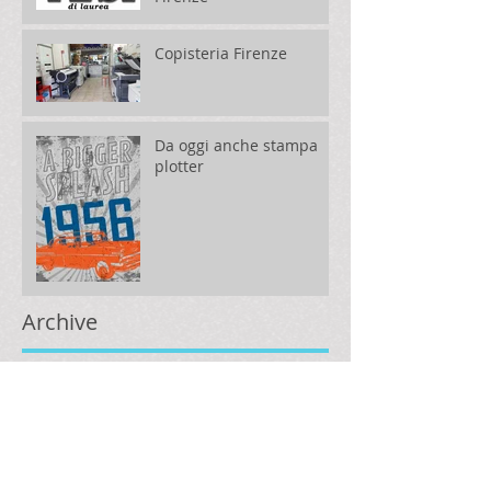
Copisteria Firenze
Da oggi anche stampa
plotter
Archive
febbraio 2019
(2)
2 post
gennaio 2018
(1)
1 post
marzo 2016
(1)
1 post
febbraio 2016
(4)
4 post
gennaio 2016
(2)
2 post