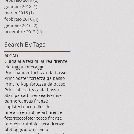
febbraio 2019
(2)
2 post
gennaio 2018
(1)
1 post
marzo 2016
(1)
1 post
febbraio 2016
(4)
4 post
gennaio 2016
(2)
2 post
novembre 2015
(1)
1 post
Search By Tags
A0
CAD
Guida alla tesi di laurea firenze
Plottaggi
Plotteraggi
Print banner fortezza da basso
Print poster fortezza da basso
Print roll-up fortezza da basso
Print fair fortezza da basso
Stampa cad firenze
advertise
banner
canvas firenze
copisteria brunelleschi
fine art centro
fine art firenze
fotoritocco
fotoritocco firenze
fototessera
fototessera firenze
plottagg
quadricromia