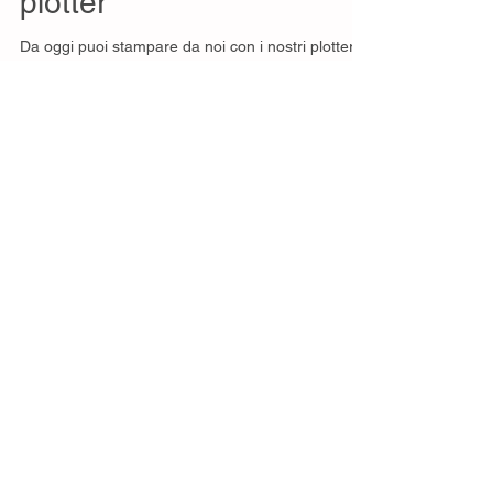
Da oggi anche stampa
plotter
Da oggi puoi stampare da noi con i nostri plotter
cad e fotografici. Offriamo molteplici supporti
cartacei. Stampa cad firenze stampa...
Featured Posts