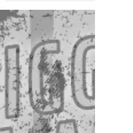
firenze, copisteria duomo, copisteria lettere e
folosofia, Tesi di laurea a Firenze,...